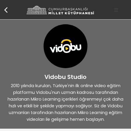
Vidobu Studio
2010 yılında kurulan, Türkiye'nin ilk online video eğitim
platformu Vidobu'nun uzman kadrosu tarafından
hazırlanan Mikro Learning içerikleri öğrenmeyi çok daha
hızlı ve etkili bir şekilde yapmayı sağlıyor. Siz de Vidobu
uzmanları tarafından hazırlanan Mikro Learning eğitim
videoları ile gelişime hemen başlayın.