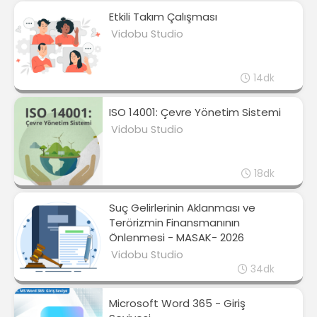
Etkili Takım Çalışması
Vidobu Studio
14dk
ISO 14001: Çevre Yönetim Sistemi
Vidobu Studio
18dk
Suç Gelirlerinin Aklanması ve
Terörizmin Finansmanının
Önlenmesi - MASAK- 2026
Vidobu Studio
34dk
Microsoft Word 365 - Giriş