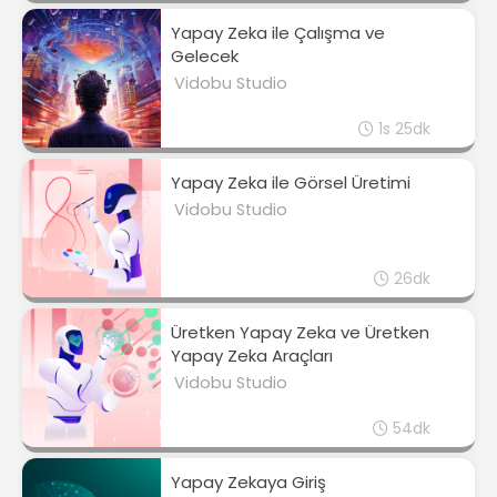
Yapay Zeka ile Çalışma ve
Gelecek
Vidobu Studio
1s 25dk
Yapay Zeka ile Görsel Üretimi
Vidobu Studio
26dk
Üretken Yapay Zeka ve Üretken
Yapay Zeka Araçları
Vidobu Studio
54dk
Yapay Zekaya Giriş