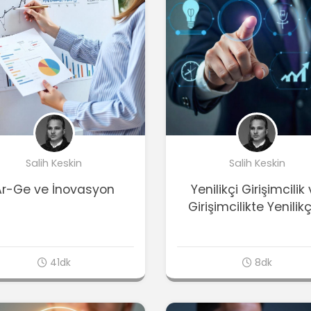
Salih Keskin
Salih Keskin
Ar-Ge ve İnovasyon
Yenilikçi Girişimcilik
Girişimcilikte Yenilikçi
41dk
8dk