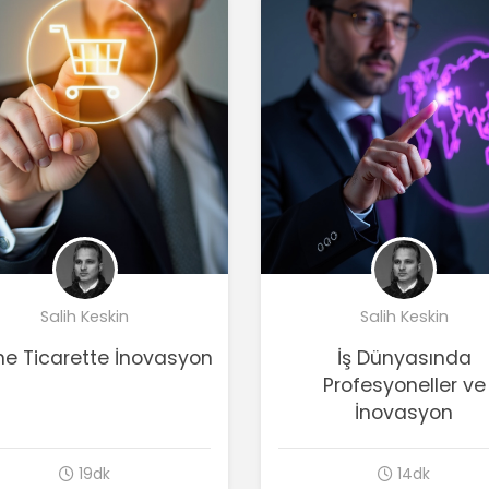
Salih Keskin
Salih Keskin
ne Ticarette İnovasyon
İş Dünyasında
Profesyoneller ve
İnovasyon
19dk
14dk