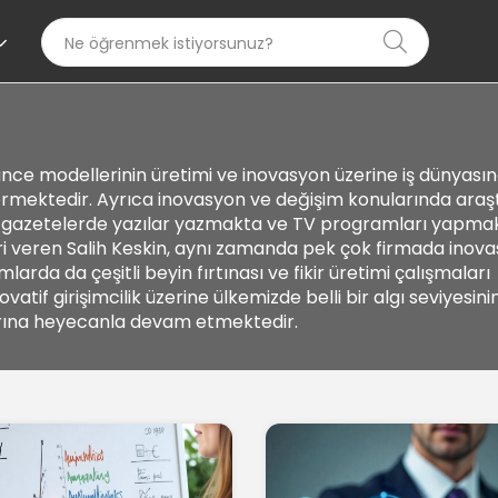
ünce modellerinin üretimi ve inovasyon üzerine iş dünyası
ermektedir. Ayrıca inovasyon ve değişim konularında araş
ve gazetelerde yazılar yazmakta ve TV programları yapmak
leri veren Salih Keskin, aynı zamanda pek çok firmada inov
rda da çeşitli beyin fırtınası ve fikir üretimi çalışmaları
if girişimcilik üzerine ülkemizde belli bir algı seviyesini
larına heyecanla devam etmektedir.