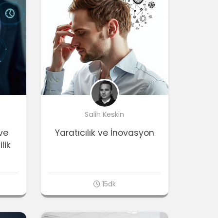
Salih Keskin
 ve
Yaratıcılık ve İnovasyon
lik
15dk