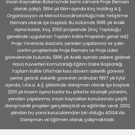
İnsan Kaynakları Bölümü’nde kısmi zamanlı Proje Elemanı
olarak çalıştı. 1994 yılı Ekim ayında Koç Holding A.Ş.
Organizasyon ve Metod Koordinatörlüğü’nde Yetiştirme
Elemanı olarak işe başladı. Bu bölümde 1996 yılı Aralık
ayına kadar, Koç 2000 projesinde (Koç Topluluğu
genelinde uygulanan Toplam Kalite Projesinin genel adı)
Proje Yöneticisi Asistanı; yeniden yapılanma ve yalın
üretim projelerinde Proje Elemanı ve Proje Lideri
görevlerinde bulundu. 1996 yılı Aralık ayında askere giderek
Hava Kuvvetleri Komutanlığı Eğitim Daire Başkanlığı
Toplam Kalite Ofisi’nde kısa dönem askerlik görevini
yerine getirdi. Askerlik görevinin ardından 1997 yılı Eylül
ayında, İ.d.e.a. A.Ş. şirketinde danışman olarak işe başladı.
2001 yılı Kasım ayına kadar bu şirkette stratejik yönetim,
yeniden yapılanma, insan kaynakları konularında çeşitli
danışmanlık projeleri gerçekleştirdi ve eğitimler verdi. 2002
yılından bu yana kurucularından biri olduğu ADİSA’da
Danışman ve Eğitmen olarak çalışmaktadır.