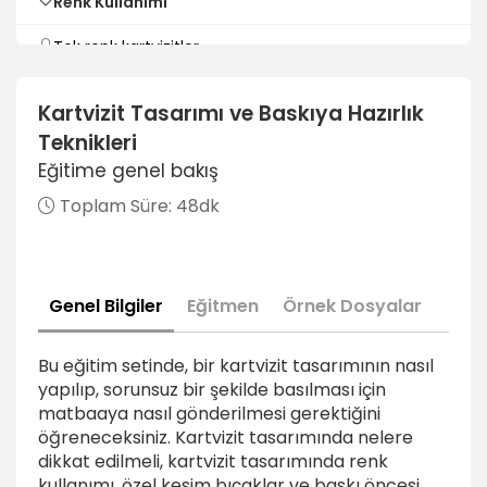
Renk Kullanımı
Tek renk kartvizitler
1dk
Kartvizit Tasarımı ve Baskıya Hazırlık
Kartvizitte tek renk kullanımı
Teknikleri
2dk
Eğitime genel bakış
4 renk kartvizitler
Toplam Süre:
48dk
1dk
Kartvizitte 4 renk kullanımı
1dk
Genel Bilgiler
Eğitmen
Örnek Dosyalar
Pantone renk içeren kartvizitler
2dk
Bu eğitim setinde, bir kartvizit tasarımının nasıl
yapılıp, sorunsuz bir şekilde basılması için
Pantone renk kullanımı
matbaaya nasıl gönderilmesi gerektiğini
3dk
öğreneceksiniz. Kartvizit tasarımında nelere
dikkat edilmeli, kartvizit tasarımında renk
Zengin siyah kullanımı
kullanımı, özel kesim bıçaklar ve baskı öncesi